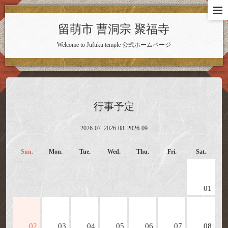
留萌市 曹洞宗 聚福寺
Welcome to Jufuku temple 公式ホームページ
行事予定
2026-07
2026-08
2026-09
Sun.
Mon.
Tue.
Wed.
Thu.
Fri.
Sat.
01
02
03
04
05
06
07
08