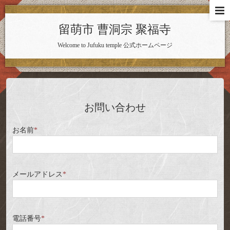
留萌市 曹洞宗 聚福寺
Welcome to Jufuku temple 公式ホームページ
お問い合わせ
お名前
*
メールアドレス
*
電話番号
*