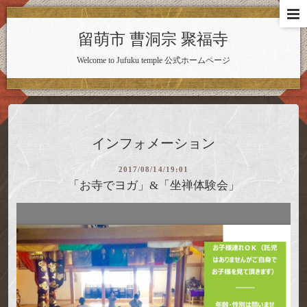
留萌市 曹洞宗 聚福寺
Welcome to Jufuku temple 公式ホームページ
インフォメーション
2017/08/14/19:01
「お寺でヨガ」&「坐禅体験会」