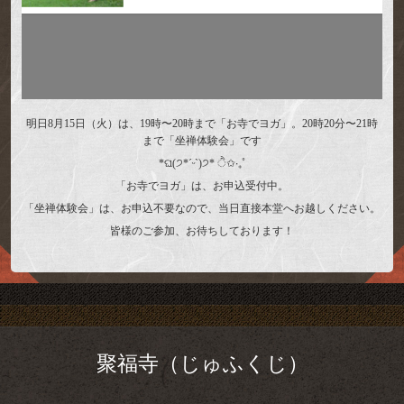
明日8月15日（火）は、19時〜20時まで「お寺でヨガ」。20時20分〜21時
まで「坐禅体験会」です
*ଘ(੭*ˊᵕˋ)੭* ੈ✩‧₊˚
「お寺でヨガ」は、お申込受付中。
「坐禅体験会」は、お申込不要なので、当日直接本堂へお越しください。
皆様のご参加、お待ちしております！
聚福寺（じゅふくじ）