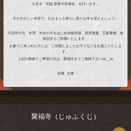
を祈る「初詣 新春大祈祷会」を行います。
すがすがしい本堂で、仏さまと心新たに新たな年を迎えましょう。
※厄年の方、年男、年女の方をはじめ合格祈願、商売繁盛、五穀豊穣、無
病息災もご祈願いたします。
お参りに来られた方には、ご祈願しましたお守りなどをお渡しいたしま
す。
上記の御参りご希望の方は、聚福寺までご連絡下さいm(__)m
住職 合掌
聚福寺（じゅふくじ）