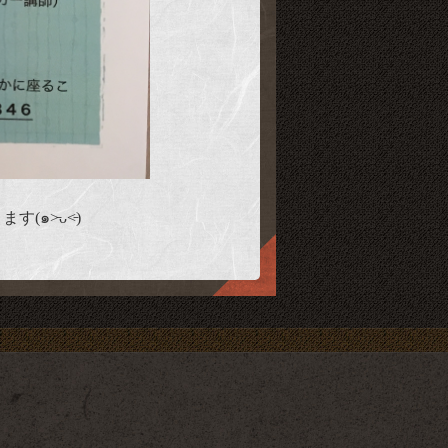
˃̵ᴗ˂̵)