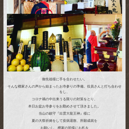
御先祖様に手を合わせたい。
そんな檀家さんの声から始まったお寺参りの準備。役員さんと打ち合わせ
をし、
コロナ禍の中出来うる限りの対策をとり、
本日お盆お寺参りをお勤めさせて頂きました。
当山の鎮守『出雲大龍王神』様に
夏の大祭祈祷をして疫病退散、所願成就を
お願いし、檀家の皆様にお札を