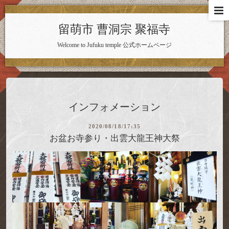
留萌市 曹洞宗 聚福寺
Welcome to Jufuku temple 公式ホームページ
インフォメーション
2020/08/18/17:35
お盆お寺参り・出雲大龍王神大祭