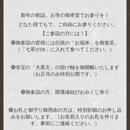
新年の初詣。お寺の御本堂でお参りを！
どなた様でもで、ご自由にお参りください。
【ご参詣の方には！】
🔴
御参詣の皆様には伝統の「お福米」を御進呈。
（「七草がゆ」に入れて食べてください。）
🔴
寺宝の「大黒天」の掛け軸を御開帳いたします
（お正月のみ特別公開です。）
🔴
御参詣の方、開運縁結びおみくじ有り
🔴
お札と御守り御用命の方は、特別祈願のお申し込
みをお願いします。（お名前入りのお札を作りま
す。事前にご連絡ください。）